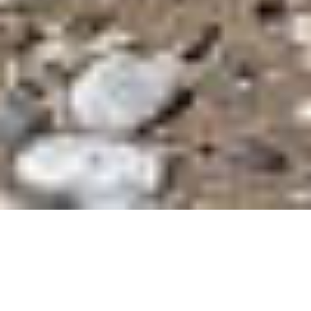
Zajímavé odkazy
CITY SKI
CITY WAKE
CITY BEACH
SKI PRIGL
TRAVEL WITH PAVEL
Pavlova životní cesta